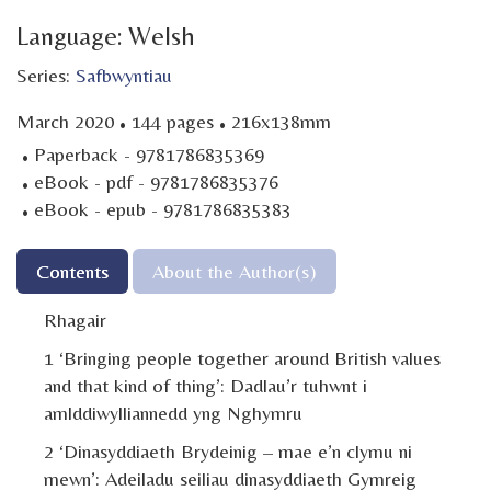
Language: Welsh
Series:
Safbwyntiau
·
·
March 2020
144 pages
216x138mm
·
Paperback - 9781786835369
·
eBook - pdf - 9781786835376
·
eBook - epub - 9781786835383
Contents
About the Author(s)
Rhagair
1 ‘Bringing people together around British values
and that kind of thing’: Dadlau’r tuhwnt i
amlddiwylliannedd yng Nghymru
2 ‘Dinasyddiaeth Brydeinig – mae e’n clymu ni
mewn’: Adeiladu seiliau dinasyddiaeth Gymreig