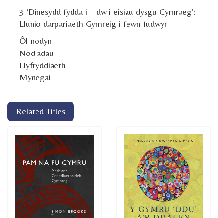
3 ‘Dinesydd fydda i – dw i eisiau dysgu Cymraeg’:
Llunio darpariaeth Gymreig i fewn-fudwyr
Ôl-nodyn
Nodiadau
Llyfryddiaeth
Mynegai
Related Titles