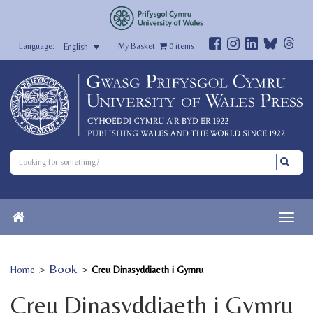
My Basket:
0
items
English
>
Book
>
Home
Creu Dinasyddiaeth i Gymru
Creu Dinasyddiaeth i Gymru