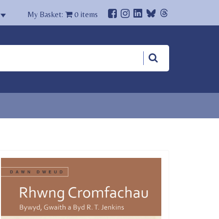
My Basket:
0
items