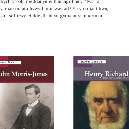
drych yn ôl,’ meddai yn ei hunangofiant, ‘“lwc” a
lly, mae mapio bywyd mor wastad? Yn y cofiant hwn,
hau’, sef trwy ei ddeall nid yn gymaint yn nhermau