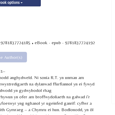
ook options
·
- 9781837724185
eBook - epub - 9781837724192
he Author(s)
81–
Anodd anghydweld. Ni sonia R.T. yn unman am
rhwystredigaeth na dylanwad ffurfiannol yn ei fywyd
gadwodd yn gydwybodol rhag
 rhywun yn ofer am broffwydoliaeth na galwad i’r
yfoeswyr yng nghanol yr ugeinfed ganrif: cyflwr a
iaith Gymraeg – a Chymru ei hun. Bodlonodd, yn ôl