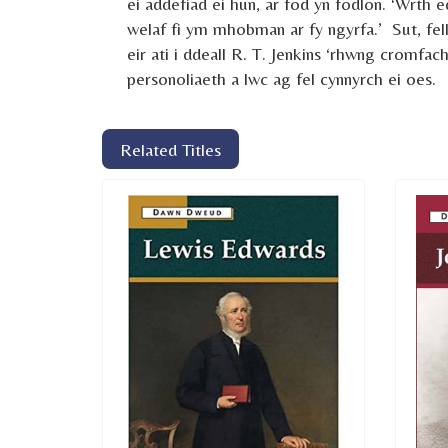
ei addefiad ei hun, ar fod yn fodlon. ‘Wrth e
welaf fi ym mhobman ar fy ngyrfa.’ Sut, fe
eir ati i ddeall R. T. Jenkins ‘rhwng cromfac
personoliaeth a lwc ag fel cynnyrch ei oes.
Related Titles