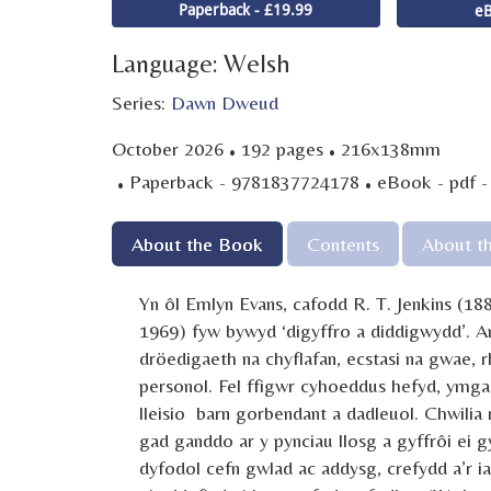
Paperback - £19.99
eB
Language: Welsh
Series:
Dawn Dweud
·
·
October 2026
192 pages
216x138mm
·
·
Paperback - 9781837724178
eBook - pdf 
About the Book
Contents
About t
Yn ôl Emlyn Evans, cafodd R. T. Jenkins (18
1969) fyw bywyd ‘digyffro a diddigwydd’. 
dröedigaeth na chyflafan, ecstasi na gwae, 
personol. Fel ffigwr cyhoeddus hefyd, ym
lleisio barn gorbendant a dadleuol. Chwilia
gad ganddo ar y pynciau llosg a gyffrôi ei g
dyfodol cefn gwlad ac addysg, crefydd a’r 