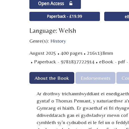
Open Access
Paperback - £19.99
eB
Language: Welsh
Genre(s):
History
·
·
August 2025
400 pages
216x138mm
·
·
Paperback - 9781837722914
eBook - pdf 
About the Book
Endorsements
Con
Ar drothwy trichanmlwyddiant ei enedigaeth,
gyntaf o Thomas Pennant, y naturiaethwr a'r t
Gymraeg ei hiaith. Er gwaethaf ei fri rhyng
ddiweddarach gan ei gydwladwyr mewn cof ni
cymhleth sy’n cydnabod ei le fel un o feddy