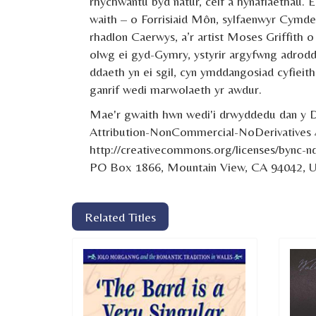
rhychwantu byd natur, celf a hynafiaethau. 
waith – o Forrisiaid Môn, sylfaenwyr Cymde
rhadlon Caerwys, a’r artist Moses Griffith o
olwg ei gyd-Gymry, ystyrir argyfwng adroddia
ddaeth yn ei sgil, cyn ymddangosiad cyfieit
ganrif wedi marwolaeth yr awdur.
Mae'r gwaith hwn wedi'i drwyddedu dan y
Attribution-NonCommercial-NoDerivatives 4.
http://creativecommons.org/licenses/bync-n
PO Box 1866, Mountain View, CA 94042, 
Related Titles