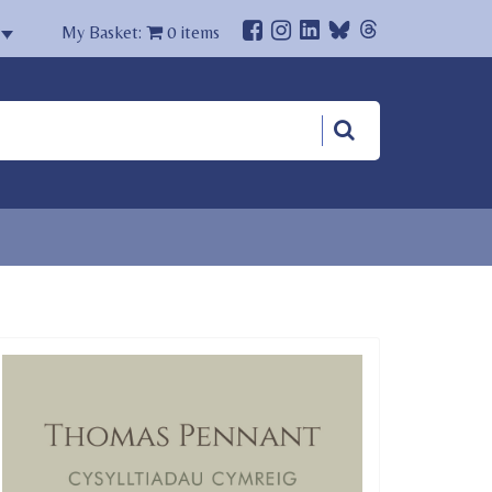
My Basket:
0
items