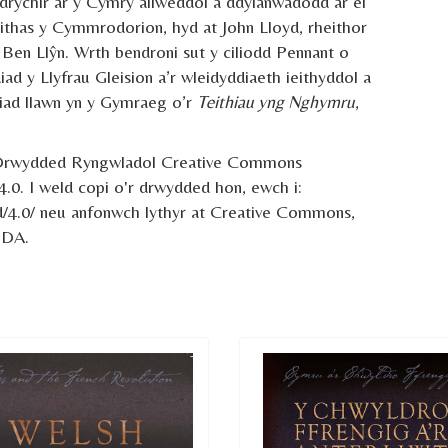
Edrychir ar y Cymry allweddol a ddylanwadodd ar ei
ithas y Cymmrodorion, hyd at John Lloyd, rheithor
 Ben Llŷn. Wrth bendroni sut y ciliodd Pennant o
d y Llyfrau Gleision a’r wleidyddiaeth ieithyddol a
hiad llawn yn y Gymraeg o’r
Teithiau yng Nghymru
,
 Drwydded Ryngwladol Creative Commons
0. I weld copi o'r drwydded hon, ewch i:
d/4.0/ neu anfonwch lythyr at Creative Commons,
UDA.