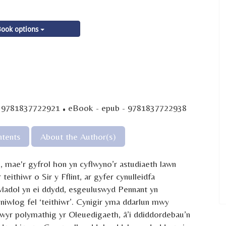
ook options
·
- 9781837722921
eBook - epub - 9781837722938
tents
About the Author(s)
 mae'r gyfrol hon yn cyflwyno’r astudiaeth lawn
eithiwr o Sir y Fflint, ar gyfer cynulleidfa
wladol yn ei ddydd, esgeuluswyd Pennant yn
wlog fel ‘teithiwr’. Cynigir yma ddarlun mwy
lwyr polymathig yr Oleuedigaeth, â’i ddiddordebau’n