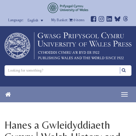
My Basket:
0
items
English
Hanes a Gwleidyddiaeth